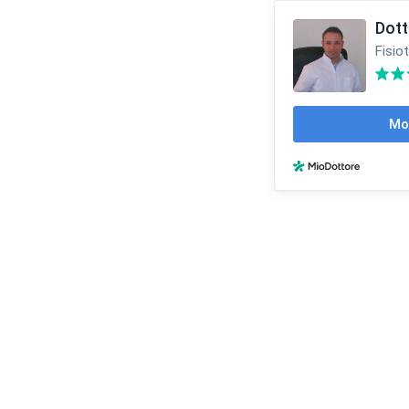
Dott
Fisio
Mo